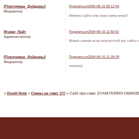
[Поклоница_Дейдары]
Поделиться
2009-08-15 00:12:40
Модератор
Именно сайты или свои скины мона?
Ягами_Лайт
Поделиться
2009-08-15 11:50:53
Администратор
Можно скинов если получится!А вот сайты н
[Поклоница_Дейдары]
Поделиться
2009-08-16 21:28:39
Модератор
понятно)
Страница:
1
»
Death Note
»
Скины на симс 2!!!
»
Сайт про симс 2!тАМ ПОЛНО СКИНОВ