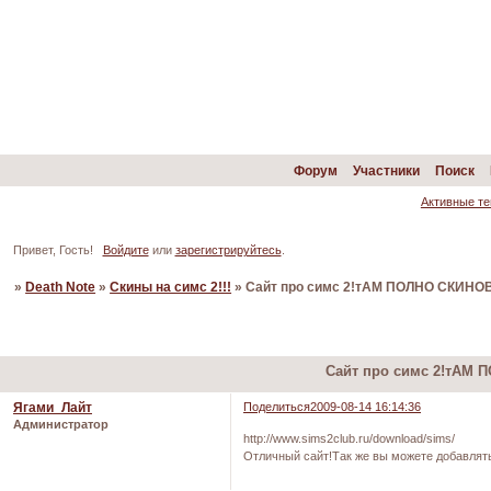
Форум
Участники
Поиск
Активные т
Привет, Гость!
Войдите
или
зарегистрируйтесь
.
»
Death Note
»
Скины на симс 2!!!
»
Сайт про симс 2!тАМ ПОЛНО СКИНОВ
Страница:
1
Сайт про симс 2!тАМ 
Ягами_Лайт
Поделиться
2009-08-14 16:14:36
Администратор
http://www.sims2club.ru/download/sims/
Отличный сайт!Так же вы можете добавлять