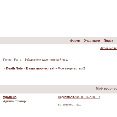
Форум
Участники
Поиск
Активные т
Привет, Гость!
Войдите
или
зарегистрируйтесь
.
»
Death Note
»
Ваши творчества!
»
Моё творчество 2
Страница:
«
1
2
Моё творчес
удалено
Поделиться
2009-08-16 20:09:14
Администратор
вот именно :mad: