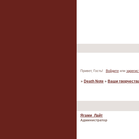
Привет, Гость!
Войдите
или
зарегис
»
Death Note
»
Ваши творчеств
Страница:
1
2
»
Ягами_Лайт
Администратор