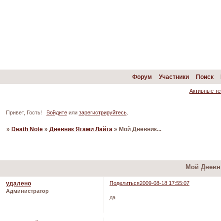
Форум
Участники
Поиск
Активные т
Привет, Гость!
Войдите
или
зарегистрируйтесь
.
»
Death Note
»
Дневник Ягами Лайта
»
Мой Дневник...
Страница:
«
1
2
3
Мой Дневни
удалено
Поделиться
2009-08-18 17:55:07
Администратор
да