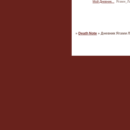
Мой Дневник...
Ягами_Л
Страница:
1
»
Death Note
»
Дневник Ягами 