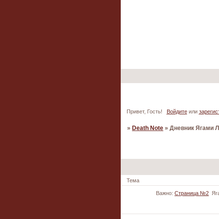
Привет, Гость!
Войдите
или
зарегис
»
Death Note
»
Дневник Ягами 
Страница:
1
Тема
Важно:
Страница №2
Яг