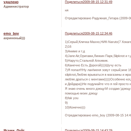
удалено
Поделиться
2009-08-15 12:31:49
Администратор
ня
Отредактировано Радужная_Гитара (2009-08
emo_boy
Поделиться
2009-08-15 12:34:46
ахриненый)))
1)Серый,Кличка-Махно,НИК-Naruto(7 Хокаге)
2)16
3)Аниме и т.д
4)Jane Air,Оригами,Линкин Парк,Slipknot и т.
5)Наруто,Стальной Алхимик.
6)Канечно Есть Дорогой))))Шучу есть
7)Я попал!!!Ну лан!меня зовут серый,мне 1
slipknot,Люблю врываться в магазины и жр
люблю драться с ментами)))))Особенно ког
и Дейдара))Не подумайте что я гей просто н
Я знаю очень много дзюцу!И создаю )дзюцу 
помощью моих дзюцу
8)fak you
9)
10)Конечно)))
Отредактировано emo_boy (2009-08-15 14:4
Ягами_Лайт
Поделиться
2009-08-15 14:43:29