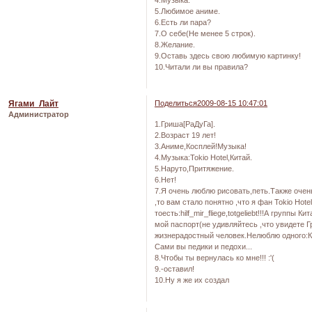
4.Музыка.
5.Любимое аниме.
6.Есть ли пара?
7.О себе(Не менее 5 строк).
8.Желание.
9.Оставь здесь свою любимую картинку!
10.Читали ли вы правила?
Ягами_Лайт
Поделиться
2009-08-15 10:47:01
Администратор
1.Гриша[РаДуГа].
2.Возраст 19 лет!
3.Аниме,Косплей!Музыка!
4.Музыка:Tokio Hotel,Китай.
5.Наруто,Притяжение.
6.Нет!
7.Я очень люблю рисовать,петь.Также очен
,то вам стало понятно ,что я фан Tokio Hote
тоесть:hilf_mir_fliege,totgeliebt!!!А группы
мой паспорт(не удивляйтесь ,что увидете Гр
жизнерадостный человек.Нелюблю одного:К
Сами вы педики и педохи...
8.Чтобы ты вернулась ко мне!!! :'(
9.-оставил!
10.Ну я же их создал