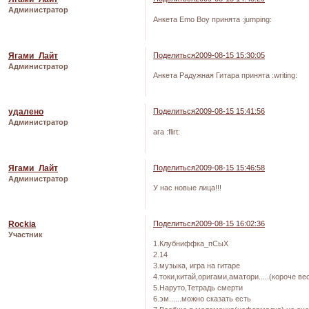
Администратор
Анкета Emo Boy принята :jumping:
Ягами_Лайт
Поделиться
2009-08-15 15:30:05
Администратор
Анкета Радужная Гитара принята :writing:
удалено
Поделиться
2009-08-15 15:41:56
Администратор
ага :flirt:
Ягами_Лайт
Поделиться
2009-08-15 15:46:58
Администратор
У нас новые лица!!!
Rockia
Поделиться
2009-08-15 16:02:36
Участник
1.Клубниффка_пСыХ
2.14
3.музыка, игра на гитаре
4.токи,китай,оригами,аматори.....(короче ве
5.Наруто,Тетрадь смерти
6.эм......можно сказать есть