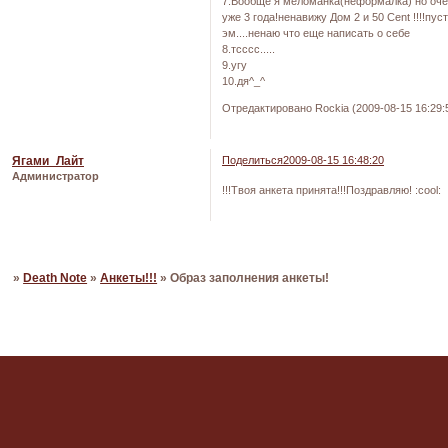
7.Вообще я меломанка(неформалка) но очен
уже 3 года!ненавижу Дом 2 и 50 Cent !!!!пус
эм....ненаю что еще написать о себе
8.тсссс.....
9.угу
10.дя^_^
Отредактировано Rockia (2009-08-15 16:29:
Ягами_Лайт
Поделиться
2009-08-15 16:48:20
Администратор
!!!Твоя анкета принята!!!Поздравляю! :cool:
Страница:
1
2
»
»
Death Note
»
Анкеты!!!
»
Образ заполнения анкеты!