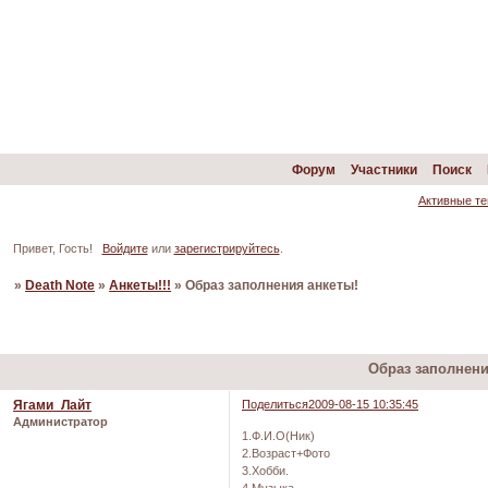
Форум
Участники
Поиск
Активные т
Привет, Гость!
Войдите
или
зарегистрируйтесь
.
»
Death Note
»
Анкеты!!!
»
Образ заполнения анкеты!
Страница:
1
2
»
Образ заполнени
Ягами_Лайт
Поделиться
2009-08-15 10:35:45
Администратор
1.Ф.И.О(Ник)
2.Возраст+Фото
3.Хобби.