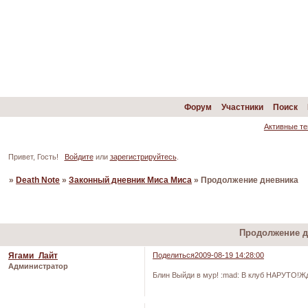
Форум
Участники
Поиск
Активные т
Привет, Гость!
Войдите
или
зарегистрируйтесь
.
»
Death Note
»
Законный дневник Миса Миса
»
Продолжение дневника
Страница:
«
1
2
Продолжение д
Ягами_Лайт
Поделиться
2009-08-19 14:28:00
Администратор
Блин Выйди в мур! :mad: В клуб НАРУТО!Ж