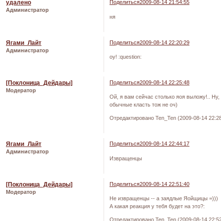
удалено
Поделиться
2009-08-14 21:54:55
Администратор
ня
Ягами_Лайт
Поделиться
2009-08-14 22:20:29
Администратор
оу! :question:
[Поклоница_Дейдары]
Поделиться
2009-08-14 22:25:48
Модератор
Ой, я вам сейчас столько яоя выложу!.. Ну,
обычные класть тож не оч)
Отредактировано Ten_Ten (2009-08-14 22:28
Ягами_Лайт
Поделиться
2009-08-14 22:44:17
Администратор
Извращенцы
[Поклоница_Дейдары]
Поделиться
2009-08-14 22:51:40
Модератор
Не извращенцы -- а заядлые Яойщицы =)))
А какая реакция у тебя будет на это?:
Отредактировано Ten_Ten (2009-08-14 22:52