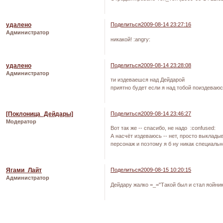
удалено
Поделиться
2009-08-14 23:27:16
Администратор
никакой! :angry:
удалено
Поделиться
2009-08-14 23:28:08
Администратор
ти издеваешся над Дейдарой
приятно будет если я над тобой поиздеваюсь
[Поклоница_Дейдары]
Поделиться
2009-08-14 23:46:27
Модератор
Вот так же -- спасибо, не надо :confused:
А насчёт издеваюсь -- нет, просто выклад
персонаж и поэтому я б ну никак специальн
Ягами_Лайт
Поделиться
2009-08-15 10:20:15
Администратор
Дейдару жалко =_="Такой был и стал яойник
Страница:
1
2
»