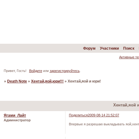
Форум
Участники
Поиск
Активные т
Привет, Гость!
Войдите
или
зарегистрируйтесь
.
»
Death Note
»
Хентай,яой,юри!!!
»
Хентай,яой и юри!
Страница:
1
2
»
Хентай,яой 
Ягами_Лайт
Поделиться
2009-08-14 21:52:07
Администратор
Впервые я разрешаю выкладывать яой,хент