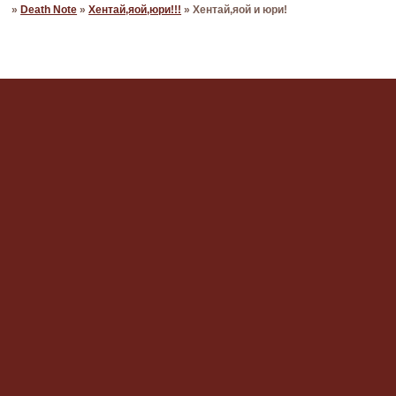
»
Death Note
»
Хентай,яой,юри!!!
»
Хентай,яой и юри!